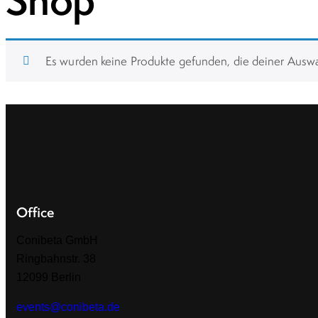
Shop
Es wurden keine Produkte gefunden, die deiner Ausw
Office
Conibeta GmbH
Ringbahnstr. 38
12099 Berlin
events@conibeta.de