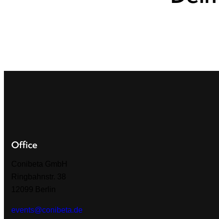
Office
Conibeta GmbH
Ringbahnstr. 38
12099 Berlin
events@conibeta.de